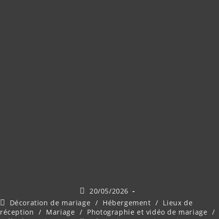
Publication
20/05/2026
publiée :
Post
Décoration de mariage
/
Hébergement
/
Lieux de
category:
réception
/
Mariage
/
Photographie et vidéo de mariage
/