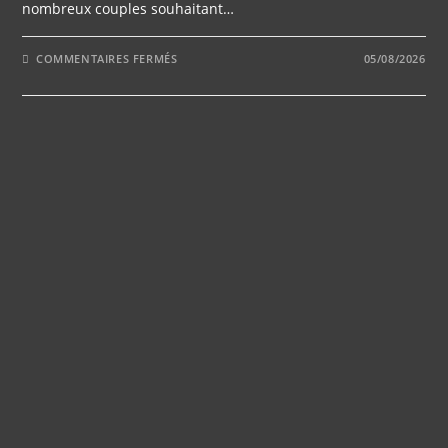
nombreux couples souhaitant…
SUR
COMMENTAIRES FERMÉS
05/08/2026
COMMENT
CHOISIR
UNE
SALLE
DE
MARIAGE
ADAPTÉE
À
UN
MARIAGE
EN
PETIT
COMITÉ
?