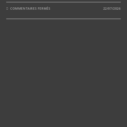
SUR
COMMENTAIRES FERMÉS
22/07/2026
5
ASTUCES
POUR
CHOISIR
UNE
SALLE
DE
MARIAGE
ADAPTÉE
À
VOTRE
THÈME
ET
BUDGET