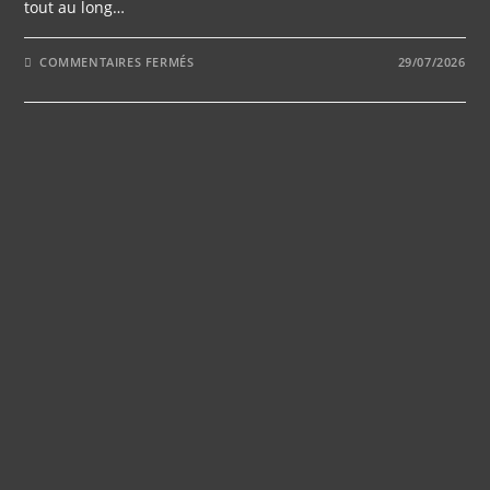
tout au long…
SUR
COMMENTAIRES FERMÉS
29/07/2026
QUEL
STYLE
D’ÉCLAIRAGE
CHOISIR
POUR
SUBLIMER
VOTRE
SALLE
DE
MARIAGE
?