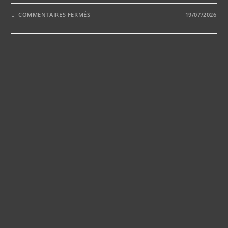
SUR
COMMENTAIRES FERMÉS
19/07/2026
QUELS
SONT
LES
AVANTAGES
D’UN
DOMAINE
POUR
UN
MARIAGE
CHAMPÊTRE
RÉUSSI
?