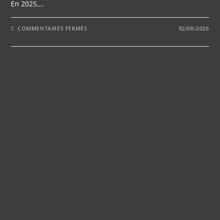
En 2025,…
SUR
COMMENTAIRES FERMÉS
02/08/2026
QUELS
CRITÈRES
PRIVILÉGIER
POUR
UNE
SALLE
DE
MARIAGE
ACCESSIBLE
ET
CONFORTABLE
?