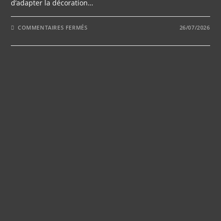
d’adapter la décoration…
SUR
COMMENTAIRES FERMÉS
26/07/2026
10
CONSEILS
POUR
PERSONNALISER
LA
SCÉNOGRAPHIE
DE
VOTRE
SALLE
DE
MARIAGE
EN
DOMAINE