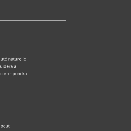
auté naturelle
guidera à
ui correspondra
 peut