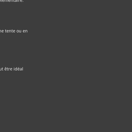
plémentaire.
ne tente ou en
t être idéal