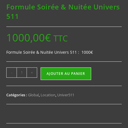
Univers
Formule Soirée & Nuitée Univers
511
511
1000,00
€
TTC
Formule Soirée & Nuitée Univers 511 : 1000€
quantité
-
+
AJOUTER AU PANIER
de
Formule
Soirée
Catégories :
Global
,
Location
,
Univer511
&
Nuitée
Univers
511