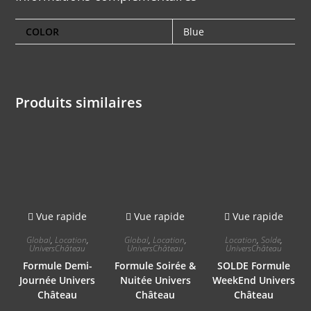
COLOR
Blue
Produits similaires
Vue rapide
Vue rapide
Vue rapide
Global
,
Location
,
Global
,
Location
,
Location
,
Solde
,
UniversChâteau
UniversChâteau
UniversChâteau
Formule Demi-
Formule Soirée &
SOLDE Formule
Journée Univers
Nuitée Univers
WeekEnd Univers
Château
Château
Château