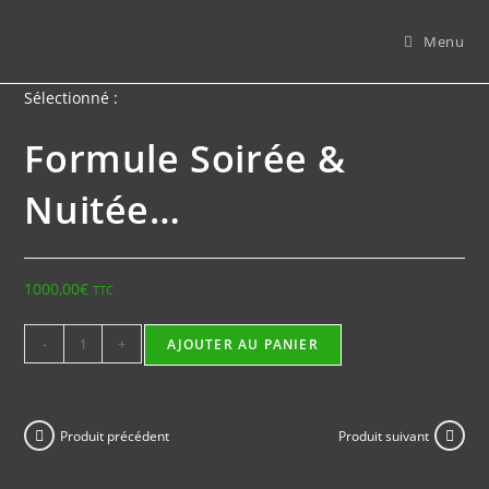
Skip
to
Menu
content
Sélectionné :
Formule Soirée &
Nuitée…
1000,00
€
TTC
quantité
-
+
AJOUTER AU PANIER
de
Formule
Soirée
Produit précédent
Produit suivant
&
Nuitée