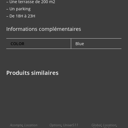
– Une terrasse de 200 m2
– Un parking
– De 18H à 23H
Informations complémentaires
COLOR
Blue
Produits similaires
Acompte
,
Location
Options
,
Univer511
Global
,
Location
,