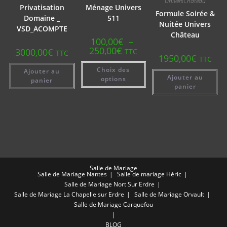
UniversChâteau
Privatisation
Ménage Univers
Formule Soirée &
Domaine _
511
Nuitée Univers
VSD_ACOMPTE
Château
100,00
€
–
Plage
250,00
€
3000,00
€
TTC
TTC
de
1950,00
€
TTC
prix :
Ce
Choix des
100,00€
produit
Ajouter au
à
Ajouter au
a
options
panier
250,00€
plusieurs
panier
variations.
Les
options
peuvent
être
choisies
sur
la
page
du
produit
Salle de Mariage
Salle de Mariage Nantes
Salle de mariage Héric
Salle de Mariage Nort Sur Erdre
Salle de Mariage La Chapelle sur Erdre
Salle de Mariage Orvault
Salle de Mariage Carquefou
BLOG