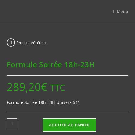
Skip
to
Menu
content
Produit précédent
Formule Soirée 18h-23H
289,20
€
TTC
Formule Soirée 18h-23H Univers 511
quantité
AJOUTER AU PANIER
de