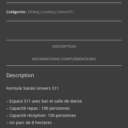
Formule
Soirée
Catégories :
Global
,
Location
,
Univer511
18h-
23H
DESCRIPTION
INFORMATIONS COMPLÉMENTAIRES
Description
Formule Soirée Univers 511
– Espace 511 avec bar et salle de danse
– Capacité repas : 100 personnes
– Capacité réception: 150 personnes
– Un parc de 8 hectares