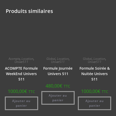
Produits similaires
Acompte
,
Location
,
Global
,
Location
,
Global
,
Location
,
Univer511
Univer511
Univer511
ACOMPTE Formule
Formule Journée
Formule Soirée &
WeekEnd Univers
Univers 511
Nuitée Univers
511
511
480,00
€
TTC
1000,00
€
1000,00
€
TTC
TTC
Ajouter au
panier
Ajouter au
Ajouter au
panier
panier