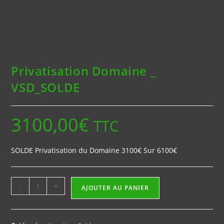
Privatisation Domaine _
VSD_SOLDE
3100,00
€
TTC
SOLDE Privatisation du Domaine 3100€ Sur 6100€
quantité
-
+
AJOUTER AU PANIER
de
Privatisation
Domaine