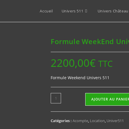
Accueil
Univers 511
Univers Château
Formule WeekEnd Uni
2200,00
€
TTC
Formule Weekend Univers 511
quantité
AJOUTER AU PANIE
de
Formule
WeekEnd
Catégories :
Acompte
,
Location
,
Univer511
Univers