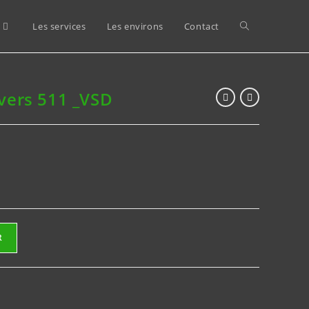
Toggle
Les services
Les environs
Contact
website
vers 511 _VSD
search
R