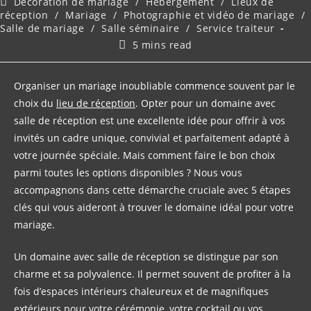
Post
Décoration de mariage
/
Hébergement
/
Lieux de
category:
réception
/
Mariage
/
Photographie et vidéo de mariage
/
Salle de mariage
/
Salle séminaire
/
Service traiteur
Temps
5 mins read
de
lecture :
Organiser un mariage inoubliable commence souvent par le
choix du
lieu de réception
. Opter pour un domaine avec
salle de réception est une excellente idée pour offrir à vos
invités un cadre unique, convivial et parfaitement adapté à
votre journée spéciale. Mais comment faire le bon choix
parmi toutes les options disponibles ? Nous vous
accompagnons dans cette démarche cruciale avec 5 étapes
clés qui vous aideront à trouver le domaine idéal pour votre
mariage.
Un domaine avec salle de réception se distingue par son
charme et sa polyvalence. Il permet souvent de profiter à la
fois d’espaces intérieurs chaleureux et de magnifiques
extérieurs pour votre cérémonie, votre cocktail ou vos