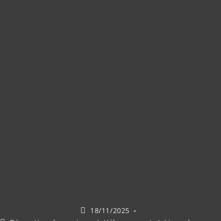
Publication
18/11/2025
publiée :