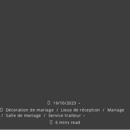
Publication
16/10/2023
publiée :
Post
Décoration de mariage
/
Lieux de réception
/
Mariage
category:
/
Salle de mariage
/
Service traiteur
Temps
6 mins read
de